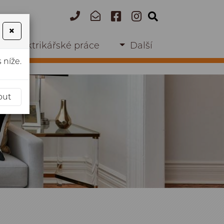
+420
info@rekonstrukce-
×
604 704 962
kudrna.cz
Elektrikářské práce
Další
 níže.
out