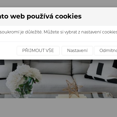
to web používá cookies
omů
Truhlářské práce
Obkladačské práce
soukromí je důležité. Můžete si vybrat z nastavení cookies
PŘIJMOUT VŠE
Nastavení
Odmítn