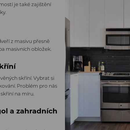
ostí je také zajištění
ky.
dveří z masivu přesně
ba masivních obložek.
kříní
věných skříní. Vybrat si
ování. Problém pro nás
skříní na míru.
gol a zahradních