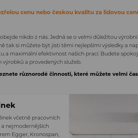
řelou cenu nebo českou kvalitu za lidovou cenu 
obejde nikdo z nás. Jedná se o velmi důležitou výrobní
tak si můžete být jisti těmi nejlepšími výsledky a nap
 a maximální efektivnost našich prací. Budete spokojen
h výrobků a provedených služeb.
eznete různorodé činnosti, které můžete velmi čast
inek
 linek včetně pracovních
ů a nejmodernějších
firem Egger, Kronospan,